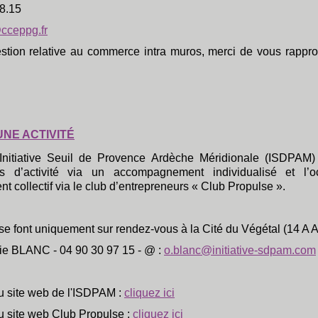
38.15
cceppg.fr
estion relative au commerce intra muros, merci de vous rappr
UNE ACTIVITÉ
Initiative Seuil de Provence Ardèche Méridionale (ISDPAM) in
s d’activité via un accompagnement individualisé et l’
collectif via le club d’entrepreneurs « Club Propulse ».
se font uniquement sur rendez-vous à la Cité du Végétal (14 A A
ie BLANC - 04 90 30 97 15 - @ :
o.blanc@initiative-sdpam.com
u site web de l'ISDPAM :
cliquez ici
u site web Club Propulse :
cliquez ici